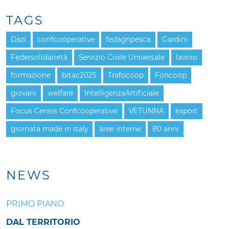
TAGS
Dazi
confcooperative
fedagripesca
Gardini
Federsolidarietà
Servizio Civile Universale
lavoro
formazione
bitac2025
Trafocoop
Foncoop
giovani
welfare
IntelligenzaArtificiale
Focus Censis Confcooperative
VETUNNA
export
giornata made in italy
aree interne
80 anni
NEWS
PRIMO PIANO
DAL TERRITORIO