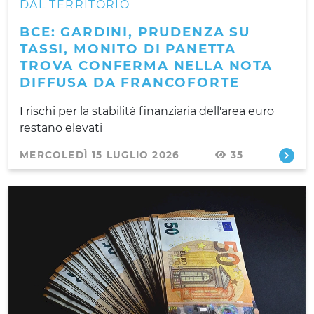
DAL TERRITORIO
BCE: GARDINI, PRUDENZA SU
TASSI, MONITO DI PANETTA
TROVA CONFERMA NELLA NOTA
DIFFUSA DA FRANCOFORTE
I rischi per la stabilità finanziaria dell'area euro
restano elevati
MERCOLEDÌ 15 LUGLIO 2026
35