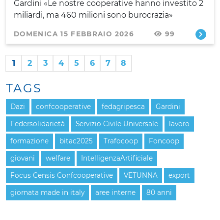
Gardini «Le nostre cooperative hanno investito 2
miliardi, ma 460 milioni sono burocrazia»
DOMENICA 15 FEBBRAIO 2026
99
1
2
3
4
5
6
7
8
TAGS
Dazi
confcooperative
fedagripesca
Gardini
Federsolidarietà
Servizio Civile Universale
lavoro
formazione
bitac2025
Trafocoop
Foncoop
giovani
welfare
IntelligenzaArtificiale
Focus Censis Confcooperative
VETUNNA
export
giornata made in italy
aree interne
80 anni